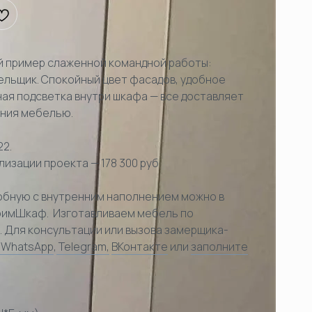
й пример слаженной командной работы:
льщик. Спокойный цвет фасадов, удобное
ая подсветка внутри шкафа — все доставляет
ания мебелью.
22.
изации проекта — 178 300 руб
обную с внутренним наполнением можно в
оимШкаф. Изготавливаем мебель по
 Для консультации или вызова замерщика-
 WhatsApp
,
Telegram,
ВКонтакте
или
заполните