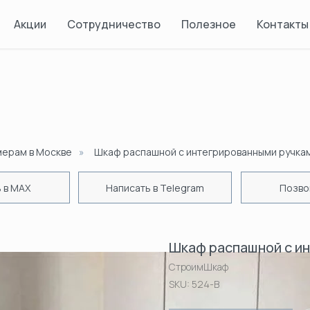
Акции
Сотрудничество
Полезное
Контакты
мерам в Москве
»
Шкаф распашной с интегрированными ручка
 в MAX
Написать в Telegram
Позво
Шкаф распашной с и
СтроимШкаф
SKU:
524-В