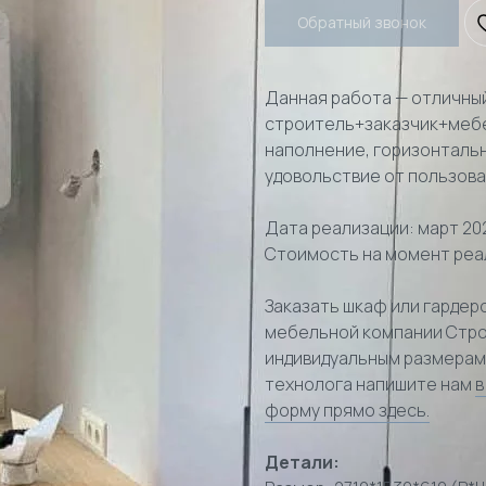
Обратный звонок
Данная работа — отличны
строитель+заказчик+мебе
наполнение, горизонтальн
удовольствие от пользов
Дата реализации: март 20
Стоимость на момент реал
Заказать шкаф или гардер
мебельной компании Стр
индивидуальным размерам.
технолога напишите нам
в
форму прямо здесь.
Детали: