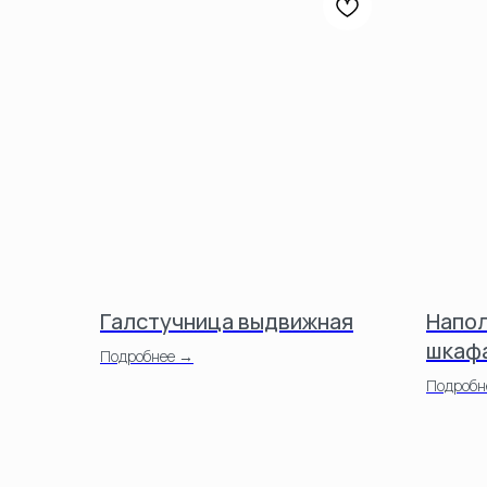
Галстучница выдвижная
Напол
шкафа
Подробнее →
Подробн