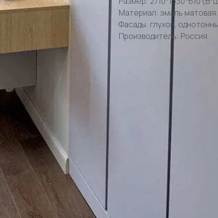
Размер: 2710*1530*610 (В*Ш
Материал: эмаль матовая.
Фасады: глухой, однотонны
Производитель: Россия.