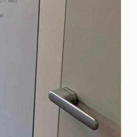
*Г, мм).
й.