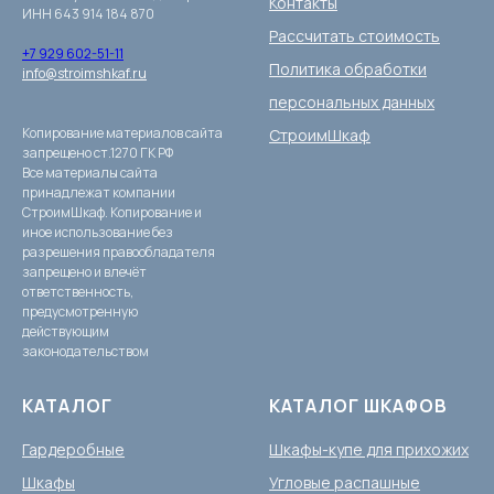
Контакты
ИНН 643 914 184 870
Рассчитать стоимость
+7 929 602-51-11
Политика обработки
info@stroimshkaf.ru
персональных данных
Копирование материалов сайта
СтроимШкаф
запрещено ст.1270 ГК РФ
Все материалы сайта
принадлежат компании
СтроимШкаф. Копирование и
иное использование без
разрешения правообладателя
запрещено и влечёт
ответственность,
предусмотренную
действующим
законодательством
КАТАЛОГ
КАТАЛОГ ШКАФОВ
Гардеробные
Шкафы-купе для прихожих
Шкафы
Угловые распашные