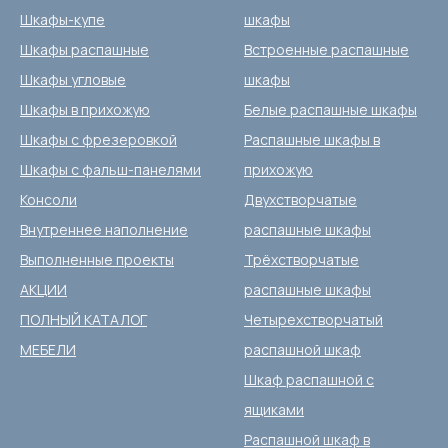
Шкафы-купе
шкафы
Шкафы распашные
Встроенные распашные
Шкафы угловые
шкафы
Шкафы в прихожую
Белые распашные шкафы
Шкафы с фрезеровкой
Распашные шкафы в
Шкафы с фальш-панелями
прихожую
Консоли
Двухстворчатые
Внутреннее наполнение
распашные шкафы
Выполненные проекты
Трёхстворчатые
АКЦИИ
распашные шкафы
ПОЛНЫЙ КАТАЛОГ
Четырехстворчатый
МЕБЕЛИ
распашной шкаф
Шкаф распашной с
ящиками
Распашной шкаф в