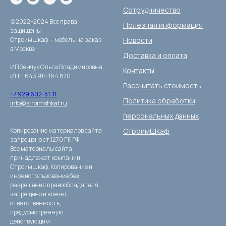
Сотрудничество
(c)2022−2024 Все права
Полезная информация
защищены
СтроимШкаф — мебель на заказ
Новости
в Москве
Доставка и оплата
ИП Зенчук Ольга Владимировна
Контакты
ИНН 643 914 184 870
Рассчитать стоимость
+7 929 602-51-11
Политика обработки
info@stroimshkaf.ru
персональных данных
Копирование материалов сайта
СтроимШкаф
запрещено ст.1270 ГК РФ
Все материалы сайта
принадлежат компании
СтроимШкаф. Копирование и
иное использование без
разрешения правообладателя
запрещено и влечёт
ответственность,
предусмотренную
действующим