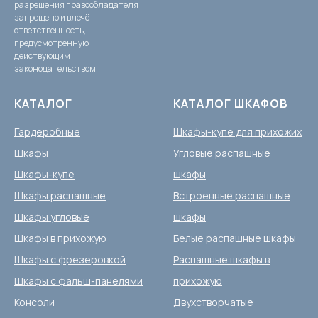
разрешения правообладателя
запрещено и влечёт
ответственность,
предусмотренную
действующим
законодательством
КАТАЛОГ
КАТАЛОГ ШКАФОВ
Гардеробные
Шкафы-купе для прихожих
Шкафы
Угловые распашные
Шкафы-купе
шкафы
Шкафы распашные
Встроенные распашные
Шкафы угловые
шкафы
Шкафы в прихожую
Белые распашные шкафы
Шкафы с фрезеровкой
Распашные шкафы в
Шкафы с фальш-панелями
прихожую
Консоли
Двухстворчатые