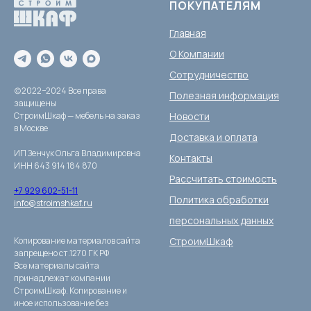
ПОКУПАТЕЛЯМ
Главная
О Компании
Сотрудничество
(c)2022−2024 Все права
Полезная информация
защищены
СтроимШкаф — мебель на заказ
Новости
в Москве
Доставка и оплата
ИП Зенчук Ольга Владимировна
Контакты
ИНН 643 914 184 870
Рассчитать стоимость
+7 929 602-51-11
Политика обработки
info@stroimshkaf.ru
персональных данных
Копирование материалов сайта
СтроимШкаф
запрещено ст.1270 ГК РФ
Все материалы сайта
принадлежат компании
СтроимШкаф. Копирование и
иное использование без