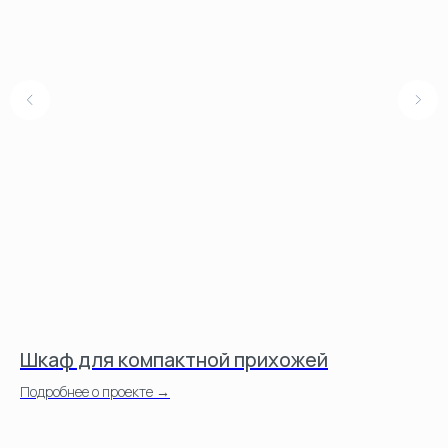
Шкаф для компактной прихожей
Ш
Подробнее о проекте →
По