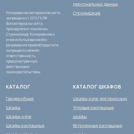
персональных данных
Копирование материалов сайта
СтроимШкаф
запрещено ст.1270 ГК РФ
Все материалы сайта
принадлежат компании
СтроимШкаф. Копирование и
иное использование без
разрешения правообладателя
запрещено и влечёт
ответственность,
предусмотренную
действующим
законодательством
КАТАЛОГ
КАТАЛОГ ШКАФОВ
Гардеробные
Шкафы-купе для прихожих
Шкафы
Угловые распашные
Шкафы-купе
шкафы
Шкафы распашные
Встроенные распашные