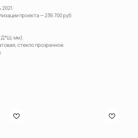
 2021.
изации проекта — 236 700 руб
*Д*Ш, мм).
товая, стекло прозрачное.
.