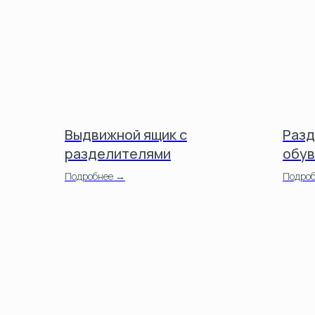
Выдвижной ящик с
Разд
разделителями
обув
Подробнее →
Подро