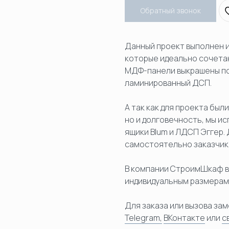
Обратный звонок
Данный проект выполнен и
которые идеально сочетаю
МДФ-панели выкрашены по 
ламинированный ДСП.
А так как для проекта был
но и долговечность, мы 
ящики Blum и ЛДСП Эггер.
самостоятельно заказчик
В компании СтроимШкаф в
индивидуальным размерам,
Для заказа или вызова з
Telegram,
ВКонтакте
или
с