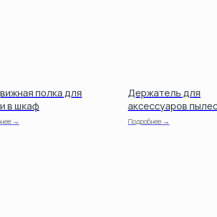
вижная полка для
Держатель для
и в шкаф
аксессуаров пыле
навесной
бнее →
Подробнее →