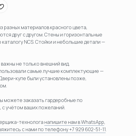
з разных материалов красного цвета,
тся друг с другом. Стены и горизонтальные
каталогу NCS. Стойки и небольшие детали —
и важны не только внешний вид,
использовали самые лучшие комплектующие —
 Двери-купе были установлены позже,
ом.
ы можете заказать гардеробные по
 с учётом ваших пожеланий.
амерщика-технолога
напишите нам в WhatsApp
,
вяжитесь с нами по телефону +7 929 602-51-11
.